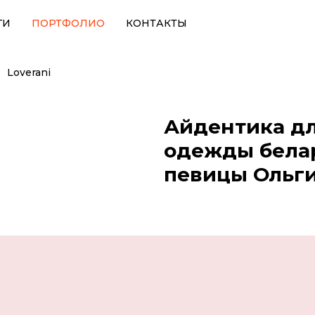
ГИ
ПОРТФОЛИО
КОНТАКТЫ
Loverani
Айдентика д
одежды белар
певицы Ольг