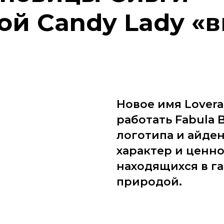
й Candy Lady «в
Новое имя Lovera
работать Fabula 
логотипа и айде
характер и ценн
находящихся в г
природой.