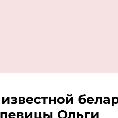
известной бела
 певицы Ольги