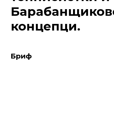
Барабанщиково
концепци.
Бриф