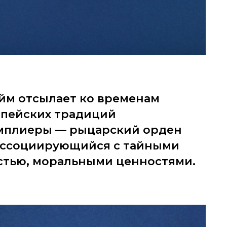
йм отсылает ко временам
пейских традиций
амплиеры — рыцарский орден
ассоциирующийся с тайными
стью, моральными ценностями.