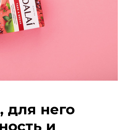
, для него
ность и