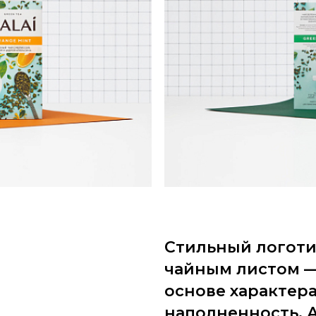
Стильный логоти
чайным листом —
основе характер
наполненность.